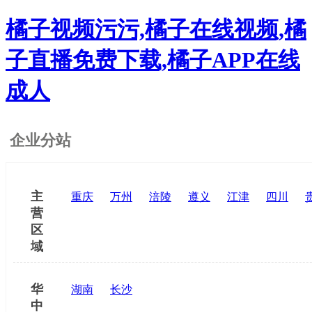
橘子视频污污,橘子在线视频,橘
子直播免费下载,橘子APP在线
成人
企业分站
主
重庆
万州
涪陵
遵义
江津
四川
营
区
域
华
湖南
长沙
中