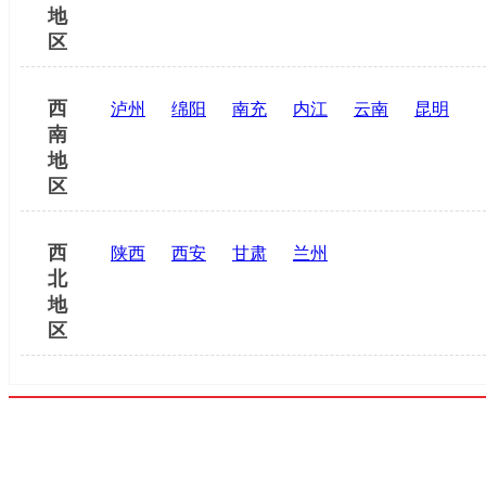
地
区
西
泸州
绵阳
南充
内江
云南
昆明
南
地
区
西
陕西
西安
甘肃
兰州
北
地
区